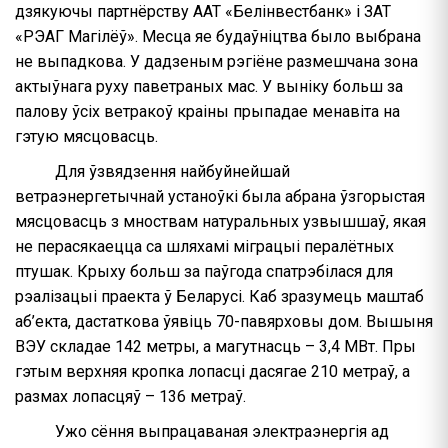
дзякуючы партнёрству ААТ «Белінвестбанк» і ЗАТ
«РЭАГ Магілёў». Месца яе будаўніцтва было выбрана
не выпадкова. У дадзеным рэгіёне размешчана зона
актыўнага руху паветраных мас. У выніку больш за
палову ўсіх ветракоў краіны прыпадае менавіта на
гэтую мясцовасць.
Для ўзвядзення найбуйнейшай
ветраэнергетычнай устаноўкі была абрана ўзгорыстая
мясцовасць з мноствам натуральных узвышшаў, якая
не перасякаецца са шляхамі міграцыі пералётных
птушак. Крыху больш за паўгода спатрэбілася для
рэалізацыі праекта ў Беларусі. Каб зразумець маштаб
аб’екта, дастаткова ўявіць 70-павярховы дом. Вышыня
ВЭУ складае 142 метры, а магутнасць – 3,4 МВт. Пры
гэтым верхняя кропка лопасці дасягае 210 метраў, а
размах лопасцяў – 136 метраў.
Ужо сёння выпрацаваная электраэнергія ад