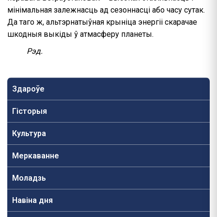
мінімальная залежнасць ад сезоннасці або часу сутак.
Да таго ж, альтэрнатыўная крыніца энергіі скарачае
шкодныя выкіды ў атмасферу планеты.
Рэд.
Здароўе
Гісторыя
Культура
Меркаванне
Моладзь
Навiна дня