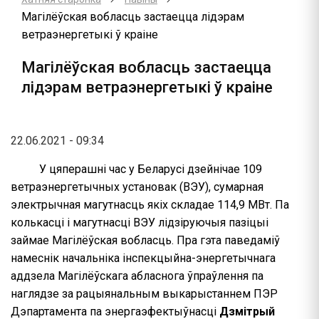
Магілёўская вобласць застаецца лідэрам
ветраэнергетыкі ў краіне
Магілёўская вобласць застаецца
лідэрам ветраэнергетыкі ў краіне
22.06.2021 - 09:34
У цяперашні час у Беларусі дзейнічае 109
ветраэнергетычных установак (ВЭУ), сумарная
электрычная магутнасць якіх складае 114,9 МВт. Па
колькасці і магутнасці ВЭУ лідзіруючыя пазіцыі
займае Магілёўская вобласць. Пра гэта паведаміў
намеснік начальніка інспекцыйна-энергетычнага
аддзела Магілёўскага абласнога ўпраўлення па
наглядзе за рацыянальным выкарыстаннем ПЭР
Дэпартамента па энергаэфектыўнасці
Дзмітрый