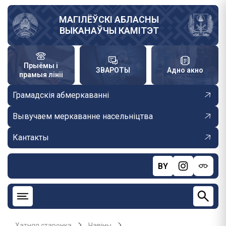
Skip
to
МАГІЛЁЎСКІ АБЛАСНЫ
ВЫКАНАЎЧЫ КАМІТЭТ
main
content
Прыёмы і
ЗВАРОТЫ
Адно акно
прамыя лініі
Грамадскія абмеркаванні
Вывучаем меркаванне насельніцтва
Кантакты
BY
Хатняя старонка
Навiны