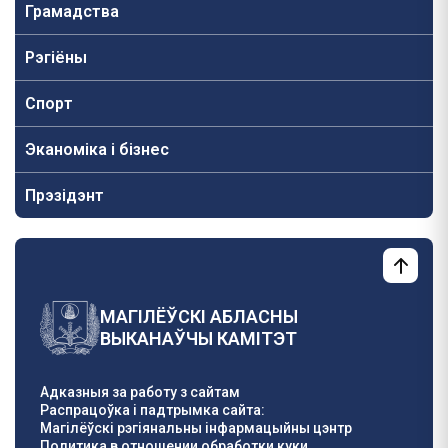
Грамадства
Рэгіёны
Спорт
Эканоміка і бізнес
Прэзідэнт
МАГІЛЁЎСКІ АБЛАСНЫ
ВЫКАНАЎЧЫ КАМІТЭТ
Адказныя за работу з сайтам
Распрацоўка і падтрымка сайта:
Магілёўскі рэгіянальны інфармацыйны цэнтр
Политика в отношении обработки куки