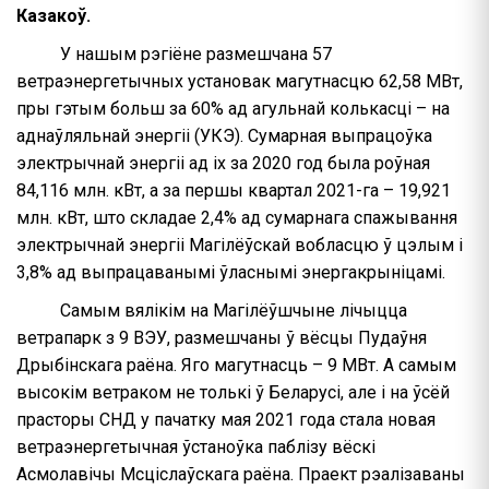
Казакоў.
У нашым рэгіёне размешчана 57
ветраэнергетычных установак магутнасцю 62,58 МВт,
пры гэтым больш за 60% ад агульнай колькасці – на
аднаўляльнай энергіі (УКЭ). Сумарная выпрацоўка
электрычнай энергіі ад іх за 2020 год была роўная
84,116 млн. кВт, а за першы квартал 2021-га – 19,921
млн. кВт, што складае 2,4% ад сумарнага спажывання
электрычнай энергіі Магілёўскай вобласцю ў цэлым і
3,8% ад выпрацаванымі ўласнымі энергакрыніцамі.
Самым вялікім на Магілёўшчыне лічыцца
ветрапарк з 9 ВЭУ, размешчаны ў вёсцы Пудаўня
Дрыбінскага раёна. Яго магутнасць – 9 МВт. А самым
высокім ветраком не толькі ў Беларусі, але і на ўсёй
прасторы СНД у пачатку мая 2021 года стала новая
ветраэнергетычная ўстаноўка паблізу вёскі
Асмолавічы Мсціслаўскага раёна. Праект рэалізаваны