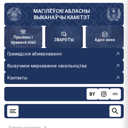
Skip
to
МАГІЛЁЎСКІ АБЛАСНЫ
ВЫКАНАЎЧЫ КАМІТЭТ
main
content
Прыёмы і
ЗВАРОТЫ
Адно акно
прамыя лініі
Грамадскія абмеркаванні
Вывучаем меркаванне насельніцтва
Кантакты
BY
Хатняя старонка