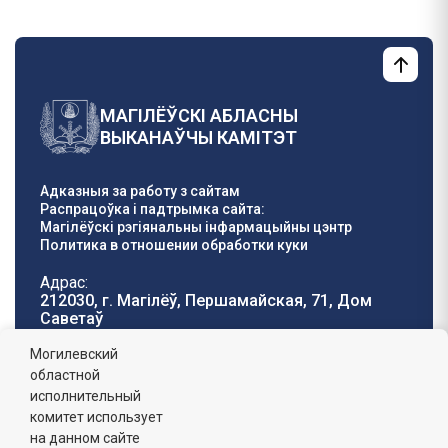
МАГІЛЁЎСКІ АБЛАСНЫ
ВЫКАНАЎЧЫ КАМІТЭТ
Адказныя за работу з сайтам
Распрацоўка і падтрымка сайта:
Магілёўскі рэгіянальны інфармацыйны цэнтр
Политика в отношении обработки куки
Адрас:
212030, г. Магілёў, Першамайская, 71, Дом
Саветаў
Тэлефон гарачай
E-mail:
Могилевский
лініі:
oblisp@mogilev-
областной
8 (0222) 71-32-55
.
region.gov.by
исполнительный
комитет использует
Графік работы:
на данном сайте
пн-пт: 8.00 - 17.00, сб-н: выхадны,