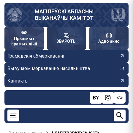
Skip
to
МАГІЛЁЎСКІ АБЛАСНЫ
ВЫКАНАЎЧЫ КАМІТЭТ
main
content
Прыёмы і
ЗВАРОТЫ
Адно акно
прамыя лініі
Грамадскія абмеркаванні
Вывучаем меркаванне насельніцтва
Кантакты
BY
благотворительность
Хатняя старонка