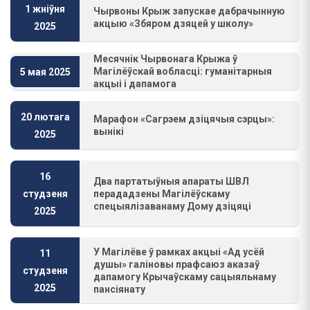
1 жніўня
Чырвоны Крыж запускае дабрачынную
акцыю «Збяром дзяцей у школу»
2025
Месячнік Чырвонага Крыжа ў
Магілёўскай вобласці: гуманітарныя
5 мая 2025
акцыі і дапамога
20 лютага
Марафон «Сагрэем дзіцячыя сэрцы»:
вынікі
2025
16
Два партатыўныя апараты ШВЛ
перададзены Магілёўскаму
студзеня
спецыялізаванаму Дому дзіцяці
2025
У Магілёве ў рамках акцыі «Ад усёй
11
душы» галіновы прафсаюз аказаў
студзеня
дапамогу Крычаўскаму сацыяльнаму
2025
пансіянату