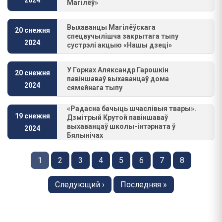
2024
Магілёў»
Выхаванцы Магілёўскага
20 снежня
спецвучылішча закрытага тыпу
2024
сустрэлі акцыю «Нашы дзеці»
У Горках Аляксандр Гарошкін
20 снежня
павіншаваў выхаванцаў дома
2024
сямейнага тыпу
«Радасна бачыць шчаслівыя твары».
19 снежня
Дзмітрый Крутой павіншаваў
выхаванцаў школы-інтэрната ў
2024
Бялынічах
Pagination
Старонка
1
Старонка
2
Старонка
3
Старонка
4
Старонка
5
Старонка
6
Старонка
7
Старонка
8
Next
Следующий ›
Last
Последняя »
page
page