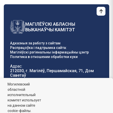
МАГІЛЁЎСКІ АБЛАСНЫ
ВЫКАНАЎЧЫ КАМІТЭТ
Адказныя за работу з сайтам
Распрацоўка і падтрымка сайта:
Магілёўскі рэгіянальны інфармацыйны цэнтр
Политика в отношении обработки куки
Адрас:
212030, г. Магілёў, Першамайская, 71, Дом
Саветаў
Тэлефон гарачай
E-mail:
Могилевский
лініі:
oblisp@mogilev-
областной
8 (0222) 71-32-55
.
region.gov.by
исполнительный
комитет использует
Графік работы:
на данном сайте
пн-пт: 8.00 - 17.00, сб-н: выхадны,
абедзенны перапынак: 13:00 - 14:00
cookie-файлы.