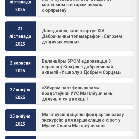
лістапада
маленькім жыхарам нямала
2025
сюрпрызаў
21
Даведаліся, калі стартуе XIV
Дабрачынны тэлемарафон «Сагрэем
лістапада
дзіцячыя сэрцы»
2025
Валанцёры БРСМ адправяцца 3
2 верасня
верасня ў Кіраўск з дабрачыннай
2025
акцыяй «У школу з Добрым Сэрцам»
«Збяром партфель разам»:
27 жніўня
прадстаўнікі УУС Магілёўшчыны
2025
далучыліся да акцыі
Магілёўскі дзіцячы фонд арганізаваў
25 жніўня
экскурсію для першаклашак-сірот у
2025
Музей Славы Магілёўшчыны