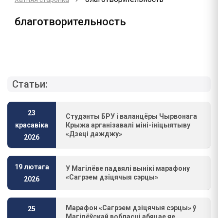
благотворительность
Статьи:
23
Студэнты БРУ і валанцёры Чырвонага
Крыжа арганізавалі міні-ініцыятыву
красавіка
«Дзеці дажджу»
2026
19 лютага
У Магілёве падвялі вынікі марафону
«Сагрэем дзіцячыя сэрцы»
2026
Марафон «Сагрэем дзіцячыя сэрцы» ў
25
Магілёўскай вобласці абяцае яе