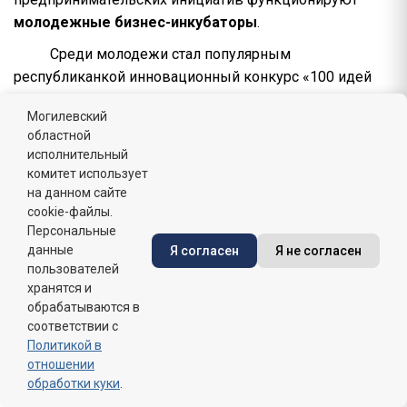
молодежные бизнес-инкубаторы
.
Среди молодежи стал популярным
республиканкой инновационный конкурс «100 идей
для Беларуси».
Могилевский
Для развития и оказания организационно-
областной
информационной поддержки стартап-движению в
исполнительный
комитет использует
Республике Беларусь, вовлечения молодежи в
на данном сайте
занятие инновационной и предпринимательской
cookie-файлы.
деятельностью Министерством экономики совместно
Персональные
с заинтересованными организациями реализуется
данные
Я согласен
Я не согласен
ежегодно План проведения стартап-мероприятий. В
пользователей
хранятся и
План включены мероприятия учреждений
обрабатываются в
образования, направленные на развитие интереса
соответствии с
молодых граждан к предпринимательской
Политикой в
деятельности, повышению конкурентоспособности
отношении
молодых граждан на рынке труда.
обработки куки
.