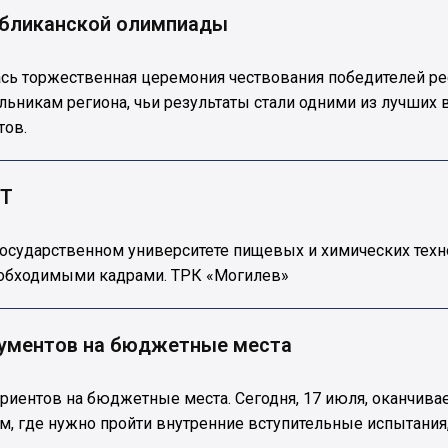
убликанской олимпиады
ась торжественная церемония чествования победителей р
никам региона, чьи результаты стали одними из лучших в 
тов.
УТ
сударственном университете пищевых и химических технол
еобходимыми кадрами. ТРК «Могилев»
окументов на бюджетные места
иентов на бюджетные места. Сегодня, 17 июля, оканчивае
, где нужно пройти внутренние вступительные испытания,