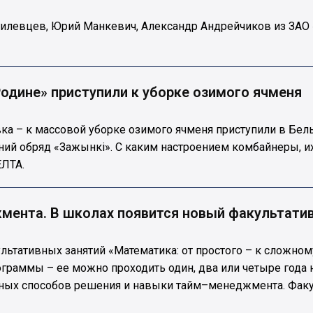
илевцев, Юрий Манкевич, Александр Андрейчиков из ЗАО 
Родине» приступили к уборке озимого ячменя
ка – к массовой уборке озимого ячменя приступили в Бел
ний обряд «Зажынкi». С каким настроением комбайнеры, и
ЕЛТА.
ента. В школах появится новый факультатив
ьтативных занятий «Математика: от простого – к сложном
ограммы – ее можно проходить один, два или четыре года 
ьных способов решения и навыки тайм–менеджмента. Факу