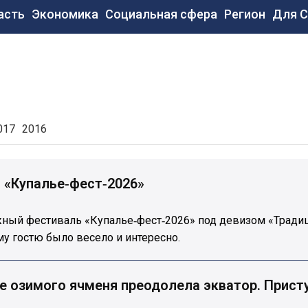
новная
асть
Экономика
Социальная сфера
Регион
Для 
вигация
017
2016
 «Купалье‑фест‑2026»
ый фестиваль «Купалье‑фест‑2026» под девизом «Традици
у гостю было весело и интересно.
е озимого ячменя преодолела экватор. Присту