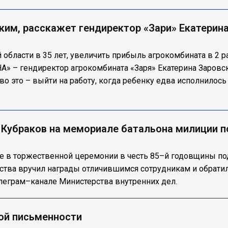
зким, расскажет гендиректор «Зари» Екатерин
области в 35 лет, увеличить прибыль агрокомбината в 2 р
» – гендиректор агрокомбината «Заря» Екатерина Заровск
о это – выйти на работу, когда ребенку едва исполнилось
ан Кубраков на мемориале батальона милиции
ие в торжественной церемонии в честь 85–й годовщины п
ства вручил награды отличившимся сотрудникам и обрати
елеграм–канале Министерства внутренних дел.
ой письменности