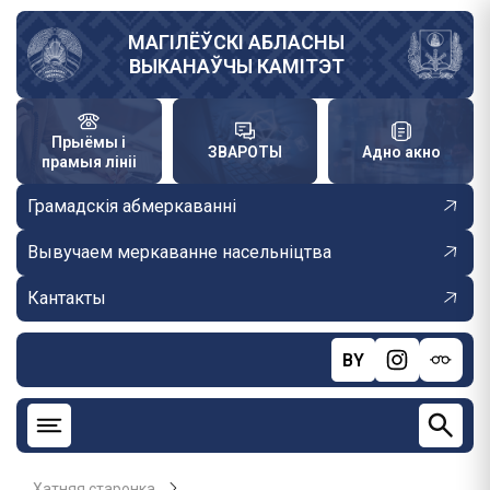
Skip
to
МАГІЛЁЎСКІ АБЛАСНЫ
ВЫКАНАЎЧЫ КАМІТЭТ
main
content
Прыёмы і
ЗВАРОТЫ
Адно акно
прамыя лініі
Грамадскія абмеркаванні
Вывучаем меркаванне насельніцтва
Кантакты
BY
Хатняя старонка