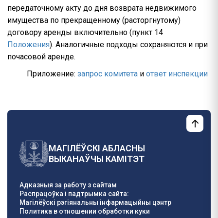
передаточному акту до дня возврата недвижимого
имущества по прекращенному (расторгнутому)
договору аренды включительно (пункт 14
Положения
). Аналогичные подходы сохраняются и при
почасовой аренде.
Приложение:
запрос комитета
и
ответ инспекции
МАГІЛЁЎСКІ АБЛАСНЫ
ВЫКАНАЎЧЫ КАМІТЭТ
Адказныя за работу з сайтам
Распрацоўка і падтрымка сайта:
Магілёўскі рэгіянальны інфармацыйны цэнтр
Политика в отношении обработки куки