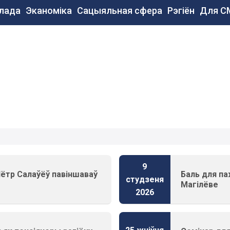
сновная
лада
Эканоміка
Сацыяльная сфера
Рэгіён
Для С
авигация
e
9
 Пётр Салаўёў павіншаваў
Баль для п
студзеня
Магілёве
2026