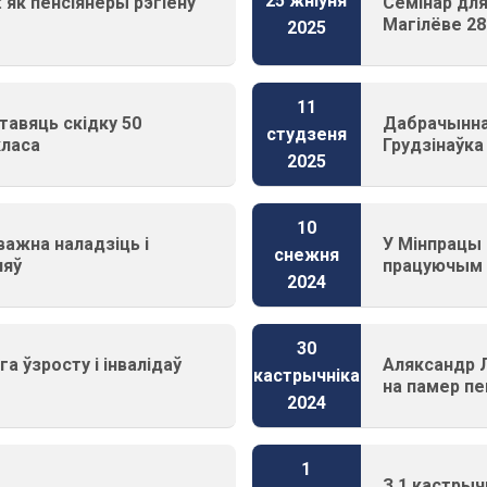
25 жніўня
 як пенсіянеры рэгіёну
Семінар для
Магілёве 28
2025
11
тавяць скідку 50
Дабрачынна
студзеня
класа
Грудзінаўка
2025
10
важна наладзіць і
У Мінпрацы 
снежня
няў
працуючым п
2024
30
а ўзросту і інвалідаў
Аляксандр Л
кастрычніка
на памер пе
2024
1
З 1 кастрыч