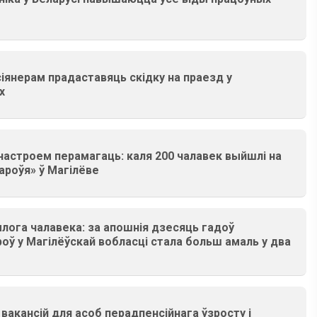
сіянерам прадаставяць скідку на праезд у
х
 настроем перамагаць: каля 200 чалавек выйшлі на
роўя» ў Магілёве
ога чалавека: за апошнія дзесяць гадоў
ў у Магілёўскай вобласці стала больш амаль у два
 вакансій для асоб перадпенсійнага ўзросту і