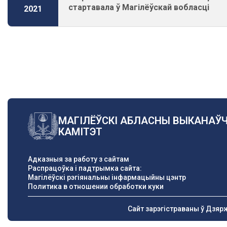
стартавала ў Магілёўскай вобласці
2021
Pagination
МАГІЛЁЎСКІ АБЛАСНЫ ВЫКАНАЎ
КАМІТЭТ
Адказныя за работу з сайтам
Распрацоўка і падтрымка сайта:
Магілёўскі рэгіянальны інфармацыйны цэнтр
Политика в отношении обработки куки
Сайт зарэгістраваны ў Дзяр