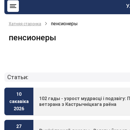
О
У
н
b
пенсионеры
Хатняя старонка
пенсионеры
Статьи:
10
102 гады - узрост мудрасці і подзвігу:
сакавіка
ветэрана з Кастрычніцкага раёна
2026
27