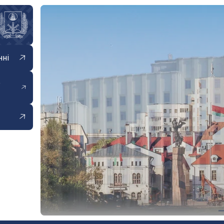
нні
е