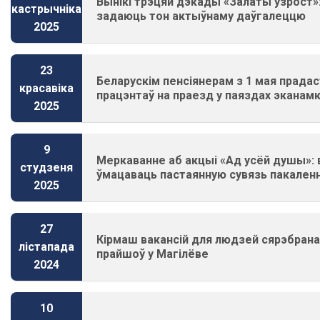
Вынікі трэцяй дэкады «Залаты ўзрост»:
кастрычніка
задаюць тон актыўнаму даўгалеццю
2025
23
Беларускім пенсіянерам з 1 мая прадас
красавіка
працэнтаў на праезд у паяздах эканам
2025
9
Меркаванне аб акцыі «Ад усёй душы»: 
студзеня
ўмацаваць пастаянную сувязь пакален
2025
27
Кірмаш вакансій для людзей сярэбранаг
лістапада
прайшоў у Магілёве
2024
10