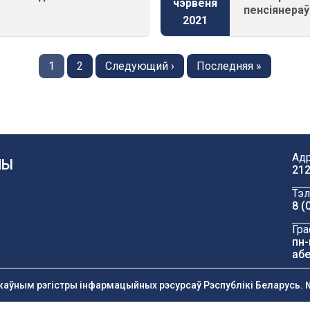
чэрвеня
пенсіянераў
2021
Старонка
1
Старонка
2
Next
Следующий ›
Last
Последняя »
page
page
Адр
ЧЫ
212
Тэл
8 (
Гра
пн-
абе
жаўным рэгістры інфармацыйных рэсурсаў Рэспублікі Беларусь. №