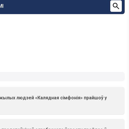
МІ
ажылых людзей «Калядная сімфонія» прайшоў у