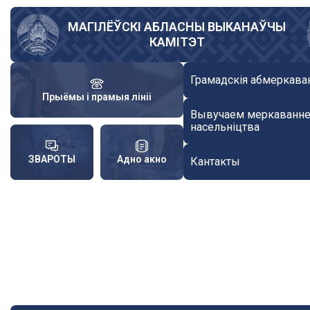
Skip
to
МАГІЛЁЎСКІ АБЛАСНЫ ВЫКАНАЎЧЫ
КАМІТЭТ
main
content
Грамадскія абмеркава
Прыёмы і прамыя лініі
Вывучаем меркаванн
насельніцтва
ЗВАРОТЫ
Адно акно
Кантакты