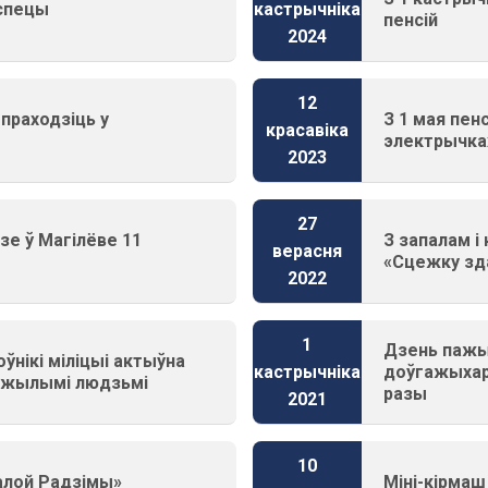
яспецы
кастрычніка
пенсій
2024
12
праходзіць у
З 1 мая пен
красавіка
электрычка
2023
27
зе ў Магілёве 11
З запалам і
верасня
«Сцежку зда
2022
1
Дзень пажыл
оўнікі міліцыі актыўна
доўгажыхаро
кастрычніка
пажылымі людзьмі
разы
2021
10
алой Радзімы»
Міні-кірмаш