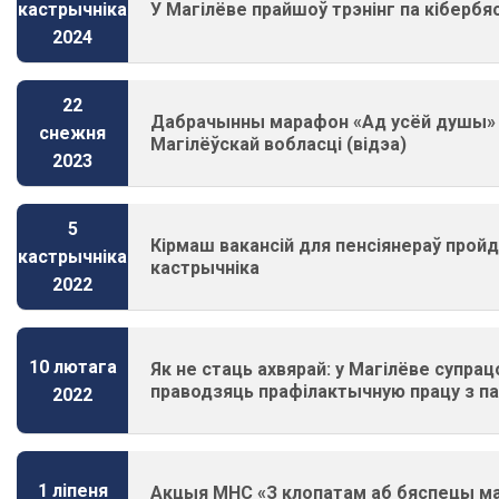
У Магілёве прайшоў трэнінг па кіберб
кастрычніка
2024
22
Дабрачынны марафон «Ад усёй душы» 
снежня
Магілёўскай вобласці (відэа)
2023
5
Кірмаш вакансій для пенсіянераў пройд
кастрычніка
кастрычніка
2022
10 лютага
Як не стаць ахвярай: у Магілёве супрац
праводзяць прафілактычную працу з 
2022
1 ліпеня
Акцыя МНС «З клопатам аб бяспецы м