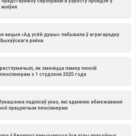
 прадстаўнікоў сярэбранага ўзросту пройдзе ў
 жніўня
я акцыя «Ад усёй душы» пабывала ў аграгарадку
 Быхаўскага раёна
растлумачылі, як зменіцца памер пенсій
енсіянерам з 1 студзеня 2025 года
укашэнка падпісаў указ, які адмяняе абмежаванні
нсіі працуючым пенсіянерам
ніка ў Беларусі павышаюцца ўсе віды працоўных