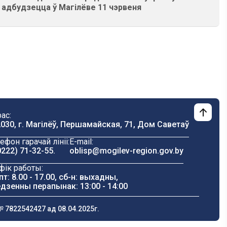
 адбудзецца ў Магілёве 11 чэрвеня
ас:
030, г. Магілёў, Першамайская, 71, Дом Саветаў
ефон гарачай лініі:
E-mail:
0222) 71-32-55
.
oblisp@mogilev-region.gov.by
фік работы:
пт: 8.00 - 17.00, сб-н: выхадны,
дзенны перапынак: 13:00 - 14:00
 7822542427 ад 08.04.2025г.