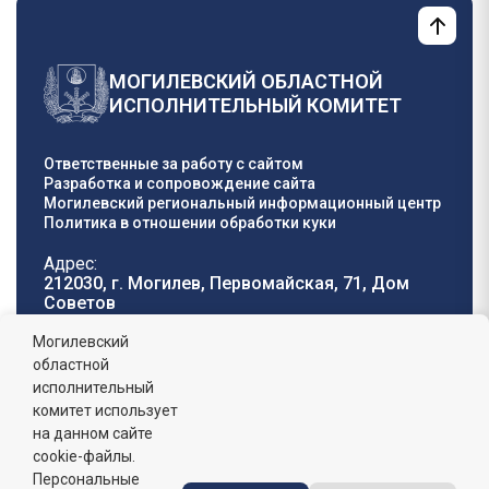
МОГИЛЕВСКИЙ ОБЛАСТНОЙ
ИСПОЛНИТЕЛЬНЫЙ КОМИТЕТ
Ответственные за работу с сайтом
Разработка и сопровождение сайта
Могилевский региональный информационный центр
Политика в отношении обработки куки
Адрес:
212030, г. Могилев, Первомайская, 71, Дом
Cоветов
Телефон горячей
E-mail:
Могилевский
линии:
oblisp@mogilev-
областной
8 (0222) 71-32-55
.
region.gov.by
исполнительный
комитет использует
График работы:
на данном сайте
пн-пт: 8.00 - 17.00, сб-вс: выходной,
обеденный перерыв: 13:00 - 14:00
cookie-файлы.
Персональные