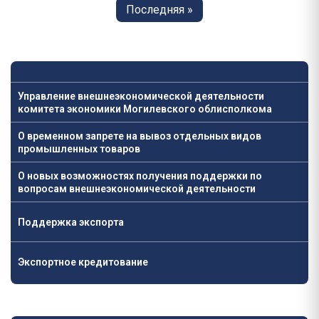
Последняя
Последняя »
страница
Управление внешнеэкономической деятельности
комитета экономики Могилевского облисполкома
О временном запрете на вывоз отдельных видов
промышленных товаров
О новых возможностях получения поддержки по
вопросам внешнеэкономической деятельности
Поддержка экспорта
Экспортное кредитование