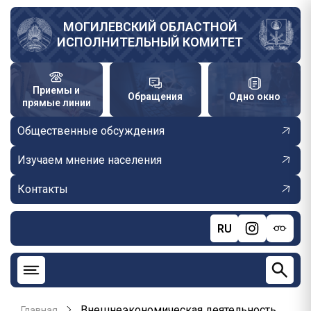
Перейти
к
МОГИЛЕВСКИЙ ОБЛАСТНОЙ
ИСПОЛНИТЕЛЬНЫЙ КОМИТЕТ
основному
содержанию
Приемы и
Обращения
Одно окно
прямые линии
Общественные обсуждения
Изучаем мнение населения
Контакты
RU
Внешнеэкономическая деятельность
Главная