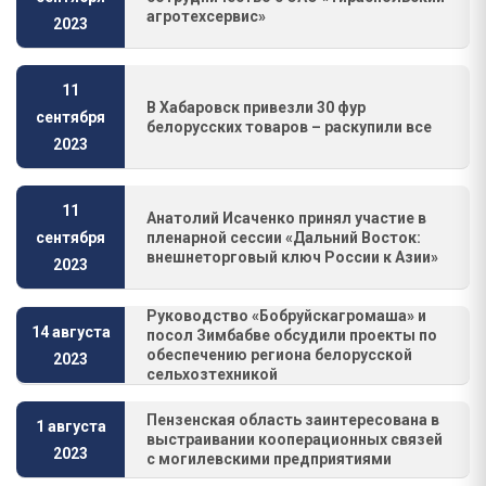
агротехсервис»
2023
11
В Хабаровск привезли 30 фур
сентября
белорусских товаров – раскупили все
2023
11
Анатолий Исаченко принял участие в
пленарной сессии «Дальний Восток:
сентября
внешнеторговый ключ России к Азии»
2023
Руководство «Бобруйскагромаша» и
14 августа
посол Зимбабве обсудили проекты по
обеспечению региона белорусской
2023
сельхозтехникой
Пензенская область заинтересована в
1 августа
выстраивании кооперационных связей
2023
с могилевскими предприятиями