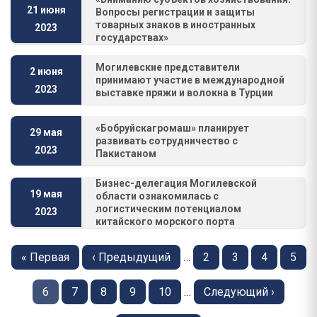
21 июня
Вопросы регистрации и защиты
товарных знаков в иностранных
2023
государствах»
Могилевские представители
2 июня
принимают участие в международной
2023
выставке пряжи и волокна в Турции
«Бобруйскагромаш» планирует
29 мая
развивать сотрудничество с
2023
Пакистаном
Бизнес-делегация Могилевской
19 мая
области ознакомилась с
логистическим потенциалом
2023
китайского морского порта
Нумерация
страниц
Первая
« Первая
Предыдущая
‹ Предыдущий
…
Страница
2
Страница
3
Страница
4
Стра
5
страница
страница
Страница
6
Страница
7
Страница
8
Страница
9
Страница
10
…
Следующая
Следующий ›
страница