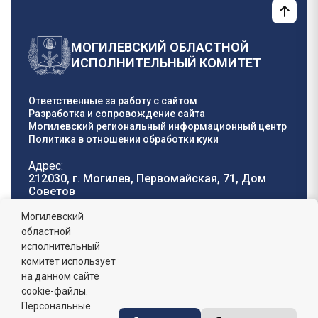
МОГИЛЕВСКИЙ ОБЛАСТНОЙ
ИСПОЛНИТЕЛЬНЫЙ КОМИТЕТ
Ответственные за работу с сайтом
Разработка и сопровождение сайта
Могилевский региональный информационный центр
Политика в отношении обработки куки
Адрес:
212030, г. Могилев, Первомайская, 71, Дом
Cоветов
Телефон горячей
E-mail:
Могилевский
линии:
oblisp@mogilev-
областной
8 (0222) 71-32-55
.
region.gov.by
исполнительный
комитет использует
График работы:
на данном сайте
пн-пт: 8.00 - 17.00, сб-вс: выходной,
обеденный перерыв: 13:00 - 14:00
cookie-файлы.
Персональные