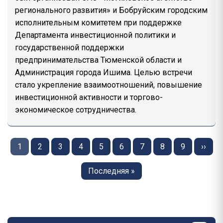
регионального развития» и Бобруйским городским
исполнительным комитетем при поддержке
Департамента инвестиционной политики и
государственной поддержки
предпринимательства Тюменской области и
Администрация города Ишима. Целью встречи
стало укрепление взаимоотношений, повышение
инвестиционной активности и торгово-
экономическое сотрудничества.
Нумерация
страниц
Страница
1
Страница
2
Страница
3
Страница
4
Страница
5
Страница
6
Страница
7
Страница
8
Страница
9
След
››
стран
Последняя
Последняя »
страница