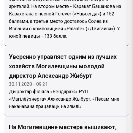
зрителей. На втором месте - Каракат Башанова из
Казахстана с песней Forever («Навсегда») и 152
баллами, а третье место досталось Солеа из
Испании с композицией «Palante» («Двигайся»). У
юной певицы - 133 балла.
Уверенно управляет одним из лучших
хозяйств Могилевщины молодой
директор Александр Жибурт
30.11.2020 - 09:21
Дырэктар філіяла «Вендараж» РУП
«Магілёўэнерга» Аляксандр Жыбурт: «Лёсам мне
наканавана працаваць на зямлі»
На Могилевщине мастера вышивают,