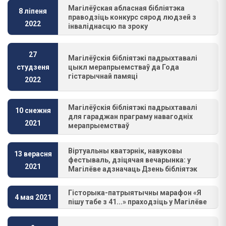
Магілёўская абласная бібліятэка
8 ліпеня
праводзіць конкурс сярод людзей з
2022
інваліднасцю па зроку
27
Магілёўскія бібліятэкі падрыхтавалі
цыкл мерапрыемстваў да Года
студзеня
гістарычнай памяці
2022
Магілёўскія бібліятэкі падрыхтавалі
10 снежня
для гараджан праграму навагодніх
2021
мерапрыемстваў
Віртуальны кватэрнік, навуковы
13 верасня
фестываль, дзіцячая вечарынка: у
2021
Магілёве адзначаць Дзень бібліятэк
Гісторыка-патрыятычны марафон «Я
4 мая 2021
пішу табе з 41...» праходзіць у Магілёве